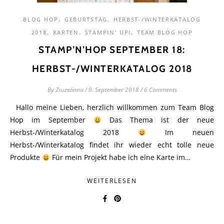
,
,
BLOG HOP
GEBURTSTAG
HERBST-/WINTERKATALOG
,
,
,
2018
KARTEN
STAMPIN' UP!
TEAM BLOG HOP
STAMP’N’HOP SEPTEMBER 18:
HERBST-/WINTERKATALOG 2018
By
Zsuzsánna
/
9. September 2018
/
6 Comments
Hallo meine Lieben, herzlich willkommen zum Team Blog
Hop im September
Das Thema ist der neue
Herbst-/Winterkatalog 2018
Im neuen
Herbst-/Winterkatalog findet ihr wieder echt tolle neue
Produkte
Für mein Projekt habe ich eine Karte im…
WEITERLESEN