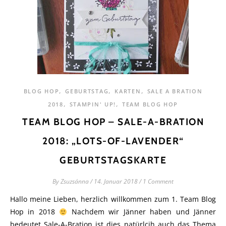
,
,
,
BLOG HOP
GEBURTSTAG
KARTEN
SALE A BRATION
,
,
2018
STAMPIN' UP!
TEAM BLOG HOP
TEAM BLOG HOP – SALE-A-BRATION
2018: „LOTS-OF-LAVENDER“
GEBURTSTAGSKARTE
By
Zsuzsánna
/
14. Januar 2018
/
1 Comment
Hallo meine Lieben, herzlich willkommen zum 1. Team Blog
Hop in 2018
Nachdem wir Jänner haben und Jänner
bedeutet Sale-A-Bration ist dies natürlcih auch das Thema