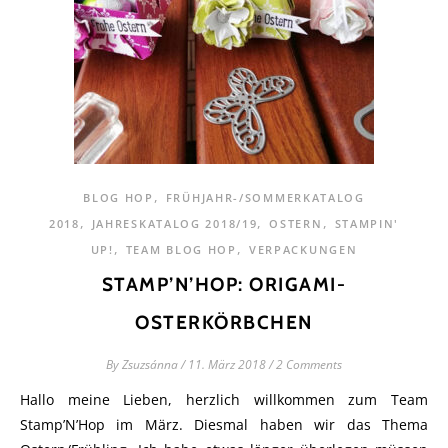
,
BLOG HOP
FRÜHJAHR-/SOMMERKATALOG
,
,
,
2018
JAHRESKATALOG 2018/19
OSTERN
STAMPIN'
,
,
UP!
TEAM BLOG HOP
VERPACKUNGEN
STAMP’N’HOP: ORIGAMI-
OSTERKÖRBCHEN
By
Zsuzsánna
/
11. März 2018
/
2 Comments
Hallo meine Lieben, herzlich willkommen zum Team
Stamp’N’Hop im März. Diesmal haben wir das Thema