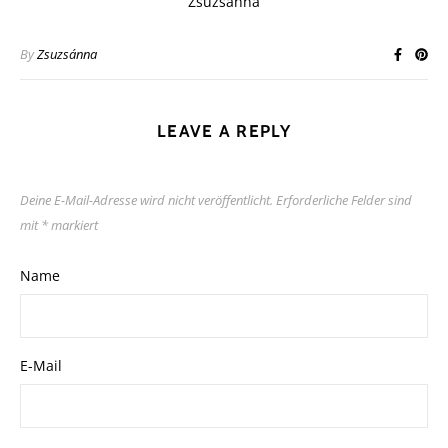
Zsuzsánna
By
Zsuzsánna
LEAVE A REPLY
Deine E-Mail-Adresse wird nicht veröffentlicht.
Erforderliche Felder sind
mit
*
markiert
Name
E-Mail