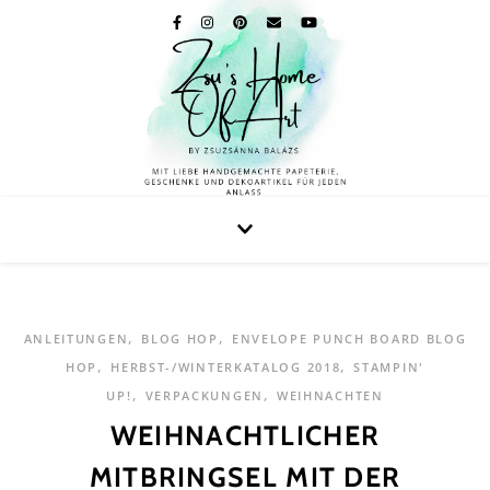
,
,
ANLEITUNGEN
BLOG HOP
ENVELOPE PUNCH BOARD BLOG
,
,
HOP
HERBST-/WINTERKATALOG 2018
STAMPIN'
,
,
UP!
VERPACKUNGEN
WEIHNACHTEN
WEIHNACHTLICHER
MITBRINGSEL MIT DER