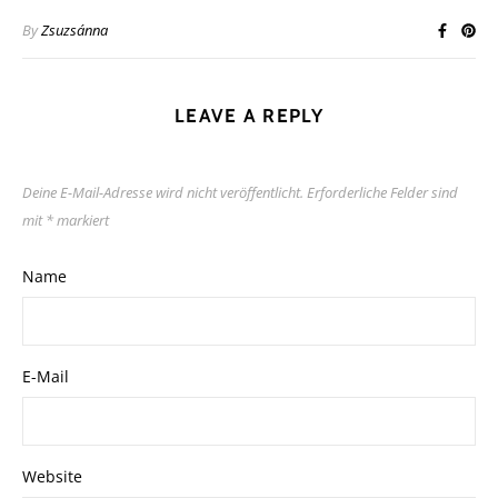
By
Zsuzsánna
LEAVE A REPLY
Deine E-Mail-Adresse wird nicht veröffentlicht.
Erforderliche Felder sind
mit
*
markiert
Name
E-Mail
Website