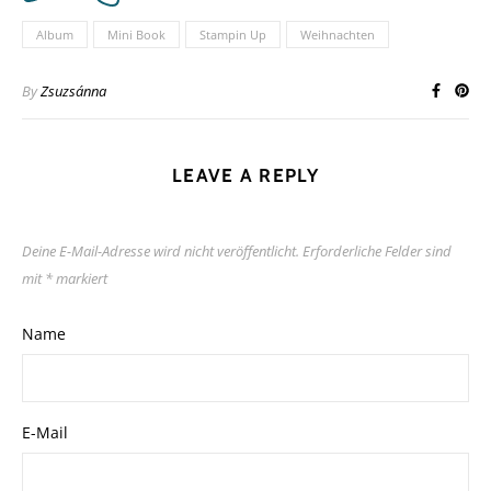
Album
Mini Book
Stampin Up
Weihnachten
By
Zsuzsánna
LEAVE A REPLY
Deine E-Mail-Adresse wird nicht veröffentlicht.
Erforderliche Felder sind
mit
*
markiert
Name
E-Mail