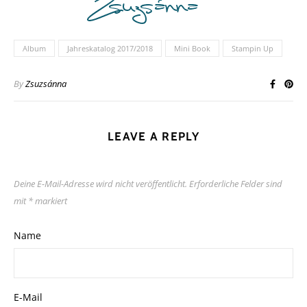
Album
Jahreskatalog 2017/2018
Mini Book
Stampin Up
By
Zsuzsánna
LEAVE A REPLY
Deine E-Mail-Adresse wird nicht veröffentlicht.
Erforderliche Felder sind
mit
*
markiert
Name
E-Mail