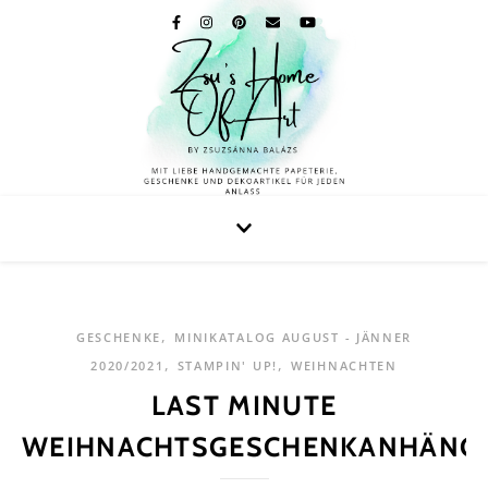
,
GESCHENKE
MINIKATALOG AUGUST - JÄNNER
,
,
2020/2021
STAMPIN' UP!
WEIHNACHTEN
LAST MINUTE
WEIHNACHTSGESCHENKANHÄNG