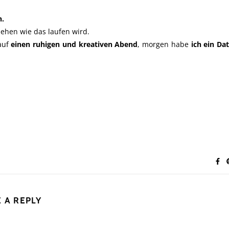
n.
sehen wie das laufen wird.
auf
einen ruhigen und kreativen Abend
, morgen habe
ich ein Da
 A REPLY