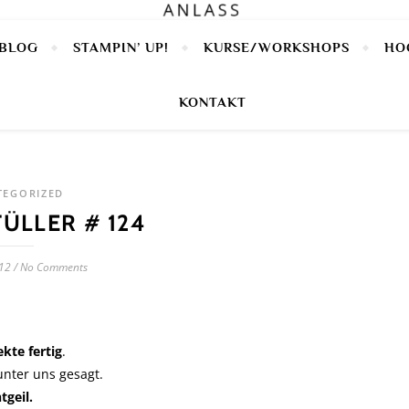
BLOG
STAMPIN’ UP!
KURSE/WORKSHOPS
HO
KONTAKT
TEGORIZED
ÜLLER # 124
012
/
No Comments
kte fertig
.
nter uns gesagt.
tgeil.