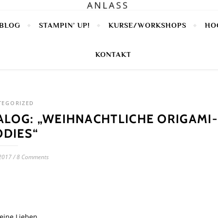
BLOG
STAMPIN’ UP!
KURSE/WORKSHOPS
HO
KONTAKT
TEGORIZED
LOG: „WEIHNACHTLICHE ORIGAMI-
DIES“
2017
/
8 Comments
eine Lieben,