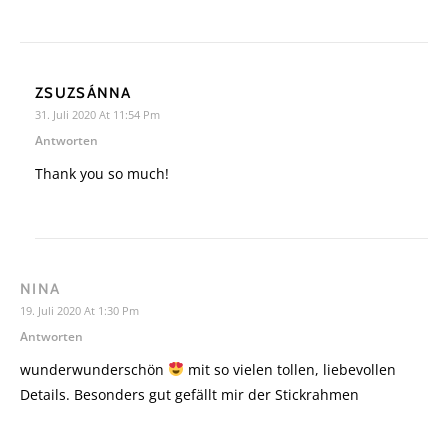
ZSUZSÁNNA
31. Juli 2020 At 11:54 Pm
Antworten
Thank you so much!
NINA
19. Juli 2020 At 1:30 Pm
Antworten
wunderwunderschön
mit so vielen tollen, liebevollen
Details. Besonders gut gefällt mir der Stickrahmen