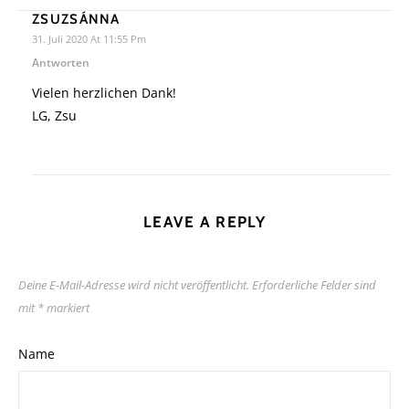
ZSUZSÁNNA
31. Juli 2020 At 11:55 Pm
Antworten
Vielen herzlichen Dank!
LG, Zsu
LEAVE A REPLY
Deine E-Mail-Adresse wird nicht veröffentlicht.
Erforderliche Felder sind
mit
*
markiert
Name