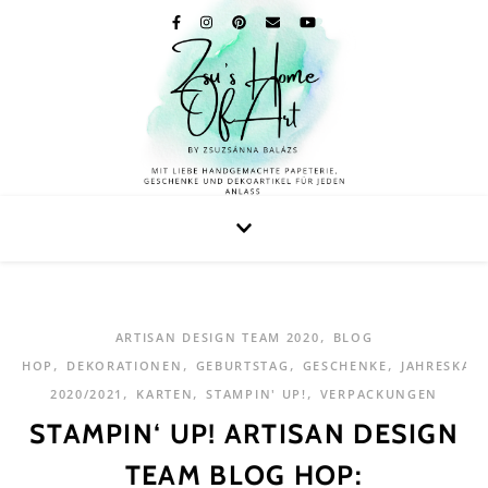
,
ARTISAN DESIGN TEAM 2020
BLOG
,
,
,
,
HOP
DEKORATIONEN
GEBURTSTAG
GESCHENKE
JAHRESKAT
,
,
,
2020/2021
KARTEN
STAMPIN' UP!
VERPACKUNGEN
STAMPIN‘ UP! ARTISAN DESIGN
TEAM BLOG HOP: