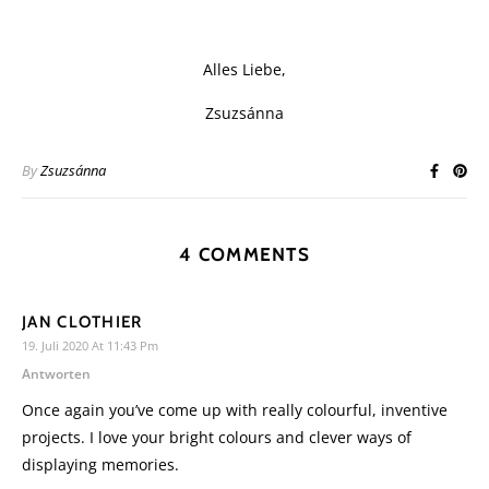
Alles Liebe,
Zsuzsánna
By
Zsuzsánna
4 COMMENTS
JAN CLOTHIER
19. Juli 2020 At 11:43 Pm
Antworten
Once again you’ve come up with really colourful, inventive
projects. I love your bright colours and clever ways of
displaying memories.