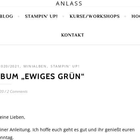
BLOG
STAMPIN’ UP!
KURSE/WORKSHOPS
HO
KONTAKT
,
,
020/2021
MINIALBEN
STAMPIN' UP!
LBUM „EWIGES GRÜN“
20
/
2 Comments
eine Lieben,
ner Anleitung. Ich hoffe euch geht es gut und ihr genießt euren
nntag.