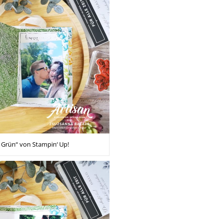
 Grün“ von Stampin‘ Up!